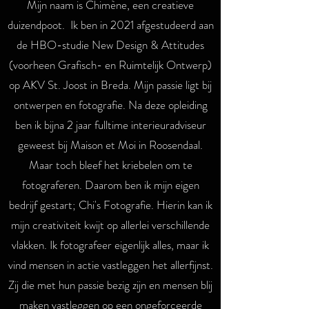
Mijn naam is Chimène, een creatieve
duizendpoot. Ik ben in 2021 afgestudeerd aan
de HBO-studie New Design & Attitudes
(voorheen Grafisch- en Ruimtelijk Ontwerp)
op AKV St. Joost in Breda. Mijn passie ligt bij
ontwerpen en fotografie. Na deze opleiding
ben ik bijna 2 jaar fulltime interieuradviseur
geweest bij Maison et Moi in Roosendaal.
Maar toch bleef het kriebelen om te
fotograferen. Daarom ben ik mijn eigen
bedrijf gestart; Chi's Fotografie. Hierin kan ik
mijn creativiteit kwijt op allerlei verschillende
vlakken. Ik fotografeer eigenlijk alles, maar ik
vind mensen in actie vastleggen het allerfijnst.
Zij die met hun passie bezig zijn en mensen blij
maken vastleggen op een ongeforceerde