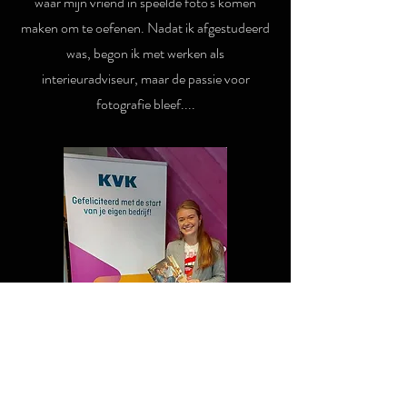
waar mijn vriend in speelde foto's komen
maken om te oefenen. Nadat ik afgestudeerd
was, begon ik met werken als
interieuradviseur, maar de passie voor
fotografie bleef....