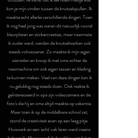
kon je mijn vinden tussen de knutselspullen. Ik
maakte echt allerlei verschillende dingen. Toen
ik nog heel jong was waren dit natuurlijk vooral
kleurplaten en stickercreaties, maar naarmate
ik ouder werd, werden de knutselwerken ook
steeds volwassener. Zo maakte ik mijn eigen
sierraden en kroop ik met oma achter de
naaimachine om ook eigen tassen en kleding
te kunnen maken. Veel van deze dingen kan ik
nu gelukkig nog steeds doen. Ook raakte ik
geïnteresseerd in opa zijn videocamera en de
foto's die hij en oma altijd maakte op vakantie.
Maar toen ik op de middelbare school zat,
stond de creativiteit even op een laag pitje.
Huiswerk en een 'echt' vak leren werd ineens
belangrijk. Maar vanaf de brugklas wist ik het